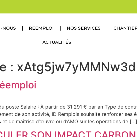
S-NOUS
REEMPLOI
NOS SERVICES
CHANTIER
ACTUALITÉS
e :
xAtg5jw7yMMNw3d
réemploi
du poste Salaire : À partir de 31 291 € par an Type de contr
ent de son activité, ID Remplois souhaite renforcer ses éq
 et de maîtrise d’œuvre ou d’AMO sur les opérations de […
ULER SON IMPACT CARBON