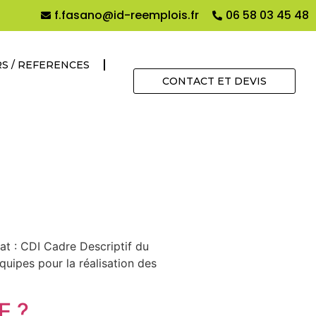
f.fasano@id-reemplois.fr
06 58 03 45 48
S / REFERENCES
CONTACT ET DEVIS
at : CDI Cadre Descriptif du
uipes pour la réalisation des
]
E ?