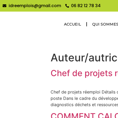
idreemplois@gmail.com
06 82 12 78 34
ACCUEIL
QUI SOMME
Auteur/autric
Chef de projets 
Chef de projets réemploi Détails 
poste Dans le cadre du développem
diagnostics déchets et ressources
COMMENT CALC